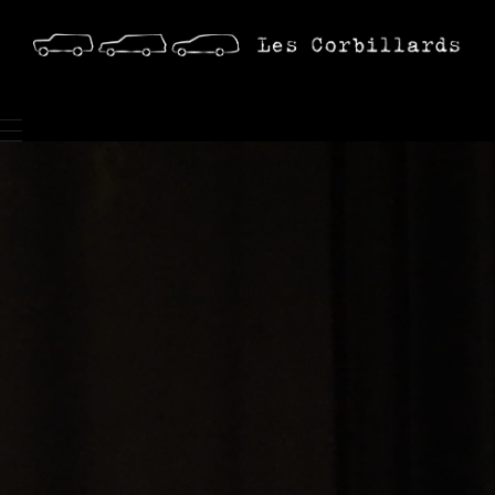
Location Corbillards
Location vente
accueil
location
vente
medias
contact