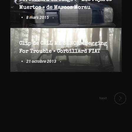
Muertos » de Marcos Morau
8 mars 2015
Clip de CALL ME SENOR « Begging
For Trouble » Corbillard FIAT
21 octobre 2013
Next